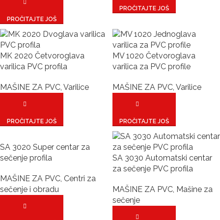
PROČITAJTE JOŠ
PROČITAJTE JOŠ
MK 2020 Četvoroglava
MV 1020 Četvoroglava
varilica PVC profila
varilica za PVC profile
MAŠINE ZA PVC
,
Varilice
MAŠINE ZA PVC
,
Varilice
PROČITAJTE JOŠ
PROČITAJTE JOŠ
SA 3020 Super centar za
sečenje profila
SA 3030 Automatski centar
za sečenje PVC profila
MAŠINE ZA PVC
,
Centri za
sečenje i obradu
MAŠINE ZA PVC
,
Mašine za
sečenje