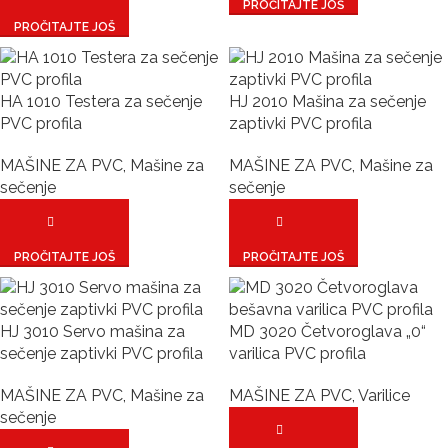
PROČITAJTE JOŠ
PROČITAJTE JOŠ
HA 1010 Testera za sečenje
HJ 2010 Mašina za sečenje
PVC profila
zaptivki PVC profila
MAŠINE ZA PVC
,
Mašine za
MAŠINE ZA PVC
,
Mašine za
sečenje
sečenje
PROČITAJTE JOŠ
PROČITAJTE JOŠ
HJ 3010 Servo mašina za
MD 3020 Četvoroglava „0“
sečenje zaptivki PVC profila
varilica PVC profila
MAŠINE ZA PVC
,
Mašine za
MAŠINE ZA PVC
,
Varilice
sečenje