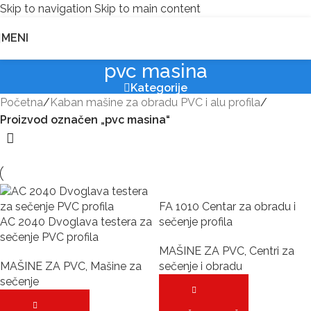
Skip to navigation
Skip to main content
MENI
pvc masina
Kategorije
Početna
/
Kaban mašine za obradu PVC i alu profila
/
Proizvod označen „pvc masina“
FA 1010 Centar za obradu i
AC 2040 Dvoglava testera za
sečenje profila
sečenje PVC profila
MAŠINE ZA PVC
,
Centri za
MAŠINE ZA PVC
,
Mašine za
sečenje i obradu
sečenje