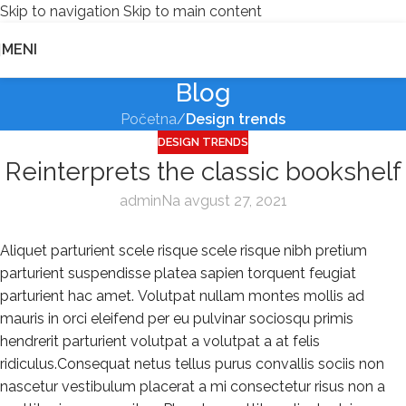
Skip to navigation
Skip to main content
MENI
Blog
Početna
/
Design trends
DESIGN TRENDS
Reinterprets the classic bookshelf
admin
Na avgust 27, 2021
Aliquet parturient scele risque scele risque nibh pretium
parturient suspendisse platea sapien torquent feugiat
parturient hac amet. Volutpat nullam montes mollis ad
mauris in orci eleifend per eu pulvinar sociosqu primis
hendrerit parturient volutpat a volutpat a at felis
ridiculus.
Consequat netus tellus purus convallis sociis non
nascetur vestibulum placerat a mi consectetur risus non a