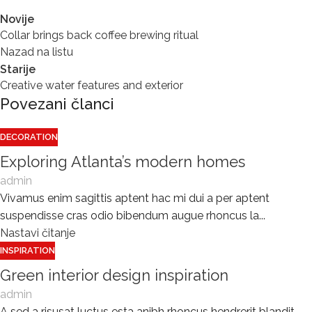
Novije
Collar brings back coffee brewing ritual
Nazad na listu
Starije
Creative water features and exterior
Povezani članci
DECORATION
Exploring Atlanta’s modern homes
admin
Vivamus enim sagittis aptent hac mi dui a per aptent
suspendisse cras odio bibendum augue rhoncus la...
Nastavi čitanje
INSPIRATION
Green interior design inspiration
admin
A sed a risusat luctus esta anibh rhoncus hendrerit blandit