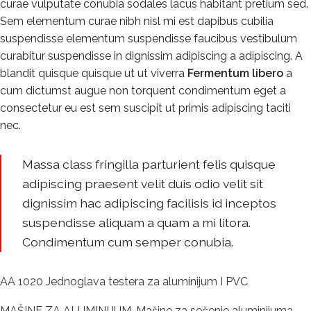
curae vulputate conubia sodales lacus habitant pretium sed.
Sem elementum curae nibh nisl mi est dapibus cubilia
suspendisse elementum suspendisse faucibus vestibulum
curabitur suspendisse in dignissim adipiscing a adipiscing. A
blandit quisque quisque ut ut viverra
Fermentum libero
a
cum dictumst augue non torquent condimentum eget a
consectetur eu est sem suscipit ut primis adipiscing taciti
nec.
Massa class fringilla parturient felis quisque
adipiscing praesent velit duis odio velit sit
dignissim hac adipiscing facilisis id inceptos
suspendisse aliquam a quam a mi litora.
Condimentum cum semper conubia.
AA 1020 Jednoglava testera za aluminijum I PVC
MAŠINE ZA ALUMINIJUM
,
Mašine za sečenje aluminijuma