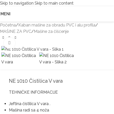
Skip to navigation
Skip to main content
MENI
Početna
/
Kaban mašine za obradu PVC i alu profila
/
MAŠINE ZA PVC
/
Mašine za čišćenje
Kliknite za uvećanje
NE 1010 Čistilica V vara
TEHNIČKE INFORMACIJE
Jeftina čistilica V vara .
Mašina radi sa 4 noža