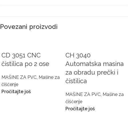
Povezani proizvodi
CD 3051 CNC
CH 3040
čistilica po 2 ose
Automatska masina
za obradu prečki i
MAŠINE ZA PVC
,
Mašine za
čistilica
čišćenje
Pročitajte još
MAŠINE ZA PVC
,
Mašine za
čišćenje
Pročitajte još