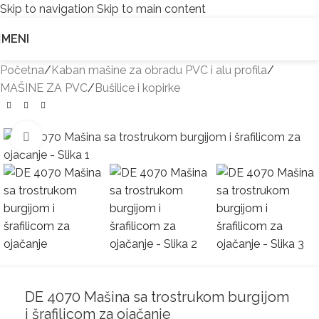
Skip to navigation
Skip to main content
MENI
Početna
/
Kaban mašine za obradu PVC i alu profila
/
MAŠINE ZA PVC
/
Bušilice i kopirke
Kliknite za uvećanje
DE 4070 Mašina sa trostrukom burgijom
i šrafilicom za ojačanje