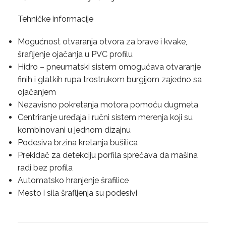
Tehničke informacije
Mogućnost otvaranja otvora za brave i kvake,
šrafljenje ojačanja u PVC profilu
Hidro – pneumatski sistem omogućava otvaranje
finih i glatkih rupa trostrukom burgijom zajedno sa
ojačanjem
Nezavisno pokretanja motora pomoću dugmeta
Centriranje uređaja i ručni sistem merenja koji su
kombinovani u jednom dizajnu
Podesiva brzina kretanja bušilica
Prekidač za detekciju porfila sprečava da mašina
radi bez profila
Automatsko hranjenje šrafilice
Mesto i sila šrafljenja su podesivi