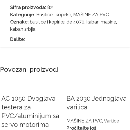
Šifra proizvoda:
82
Kategorije:
Bušilice i kopirke
,
MAŠINE ZA PVC
Oznake:
busilice i kopirke
,
de 4070
,
kaban masine
,
kaban srbija
Delite:
Povezani proizvodi
AC 1050 Dvoglava
BA 2030 Jednoglava
testera za
varilica
PVC/aluminijum sa
MAŠINE ZA PVC
,
Varilice
servo motorima
Pročitajte još