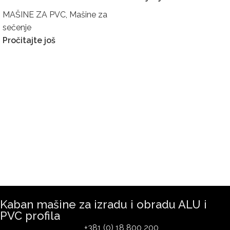
MAŠINE ZA PVC
,
Mašine za
sečenje
Pročitajte još
Kaban mašine za izradu i obradu ALU i
PVC profila
+381 (0) 18 800 200