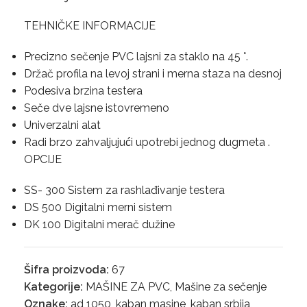
TEHNIČKE INFORMACIJE
Precizno sečenje PVC lajsni za staklo na 45 °.
Držač profila na levoj strani i merna staza na desnoj
Podesiva brzina testera
Seče dve lajsne istovremeno
Univerzalni alat
Radi brzo zahvaljujući upotrebi jednog dugmeta .
OPCIJE
SS- 300 Sistem za rashlađivanje testera
DS 500 Digitalni merni sistem
DK 100 Digitalni merač dužine
Šifra proizvoda:
67
Kategorije:
MAŠINE ZA PVC
,
Mašine za sečenje
Oznake:
ad 1050
,
kaban masine
,
kaban srbija
,