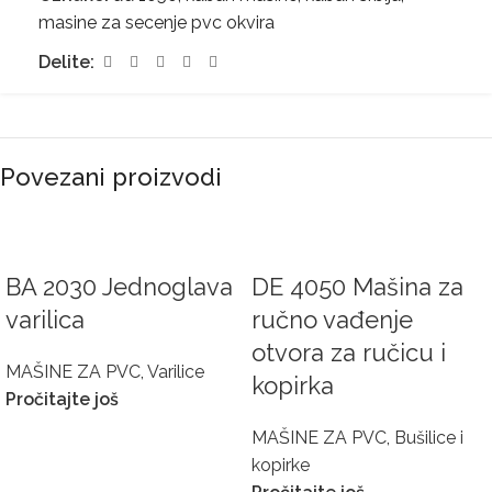
masine za secenje pvc okvira
Delite:
Povezani proizvodi
BA 2030 Jednoglava
DE 4050 Mašina za
varilica
ručno vađenje
otvora za ručicu i
MAŠINE ZA PVC
,
Varilice
kopirka
Pročitajte još
MAŠINE ZA PVC
,
Bušilice i
kopirke