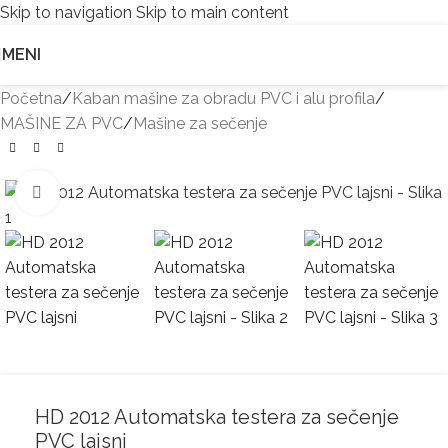
Skip to navigation
Skip to main content
MENI
Početna
/
Kaban mašine za obradu PVC i alu profila
/
MAŠINE ZA PVC
/
Mašine za sečenje
Kliknite za uvećanje
HD 2012 Automatska testera za sečenje
PVC lajsni