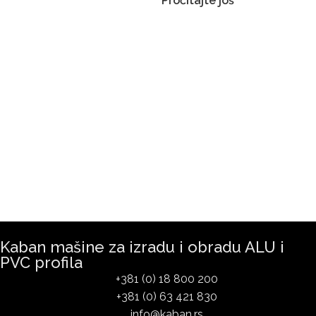
Pročitajte još
Kaban mašine za izradu i obradu ALU i
PVC profila
+381 (0) 18 800 200
+381 (0) 63 421 830
info@kaban.rs