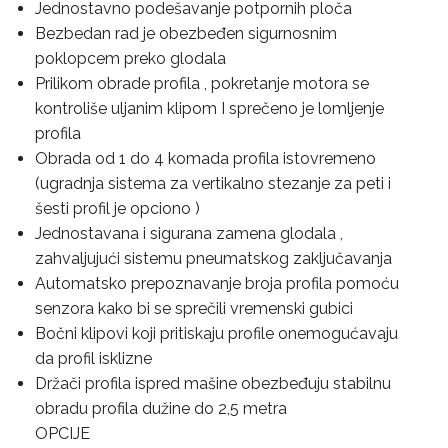
Jednostavno podešavanje potpornih ploča
Bezbedan rad je obezbeđen sigurnosnim
poklopcem preko glodala
Prilikom obrade profila , pokretanje motora se
kontroliše uljanim klipom I sprečeno je lomljenje
profila
Obrada od 1 do 4 komada profila istovremeno
(ugradnja sistema za vertikalno stezanje za peti i
šesti profil je opciono )
Jednostavana i sigurana zamena glodala ,
zahvaljujući sistemu pneumatskog zaključavanja
Automatsko prepoznavanje broja profila pomoću
senzora kako bi se sprečili vremenski gubici
Bočni klipovi koji pritiskaju profile onemogućavaju
da profil isklizne
Držači profila ispred mašine obezbeđuju stabilnu
obradu profila dužine do 2,5 metra
OPCIJE